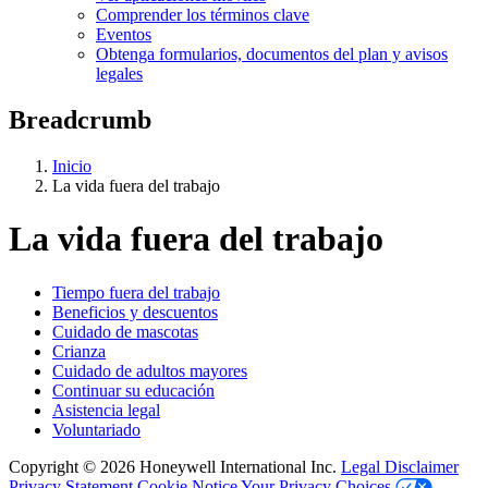
Comprender los términos clave
Eventos
Obtenga formularios, documentos del plan y avisos
legales
Breadcrumb
Inicio
La vida fuera del trabajo
La vida fuera del trabajo
Tiempo fuera del trabajo
Beneficios y descuentos
Cuidado de mascotas
Crianza
Cuidado de adultos mayores
Continuar su educación
Asistencia legal
Voluntariado
Copyright © 2026
Honeywell International Inc.
Legal Disclaimer
Privacy Statement
Cookie Notice
Your Privacy Choices