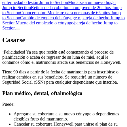
enfermedad o lesión
Jump to Section
Mudarse a un nuevo hogar
Jump to Section
Retirar de la cobertura a un joven de 26 años
Jump
to Section
Conocer sobre Medicare para personas de 65 años
Jump
to Section
Cambio de empleo del cónyuge o pareja de hecho
Jump to
Section
Muerte del empleado o cónyuge/pareja de hecho
Jump to
Section
Casarse
¡Felicidades! Ya sea que recién esté comenzando el proceso de
planificación o acaba de regresar de su luna de miel, aquí le
contamos cómo el matrimonio afecta sus beneficios de Honeywell.
Tiene 90 días a partir de la fecha de matrimonio para inscribirse o
realizar cambios en sus beneficios. Se requerirá un número de
Seguridad Social (SSN) para cualquier dependiente que inscriba.
Plan médico, dental, oftalmológico
Puede:
Agregar a su cobertura a su nuevo cónyuge o dependientes
elegibles fruto del matrimonio.
Cancelar su cobertura Honeywell para unirse al plan de su