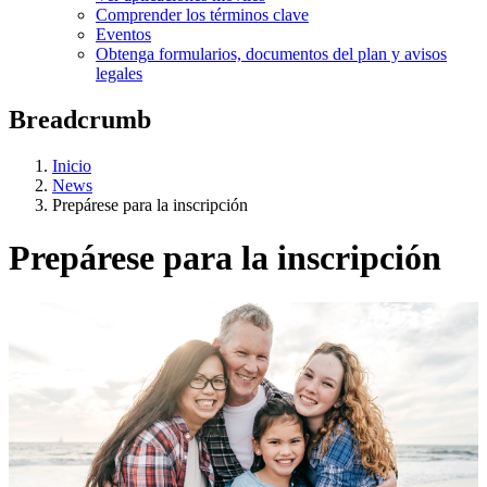
Comprender los términos clave
Eventos
Obtenga formularios, documentos del plan y avisos
legales
Breadcrumb
Inicio
News
Prepárese para la inscripción
Prepárese para la inscripción